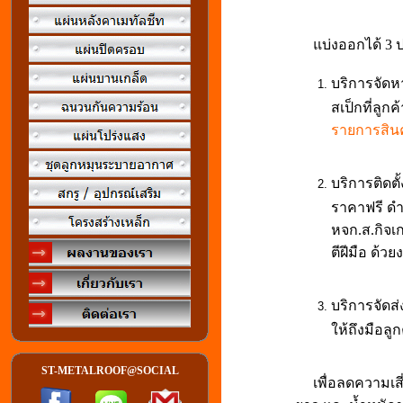
แบ่งออกได้ 3 ปร
บริการจัดห
สเป็กที่ลูก
รายการสินค
บริการติดต
ราคาฟรี ดำ
หจก.ส.กิจเก
ตีฝีมือ ด้ว
บริการจัดส
ให้ถึงมือล
ST-METALROOF@SOCIAL
เพื่อลดความเสี