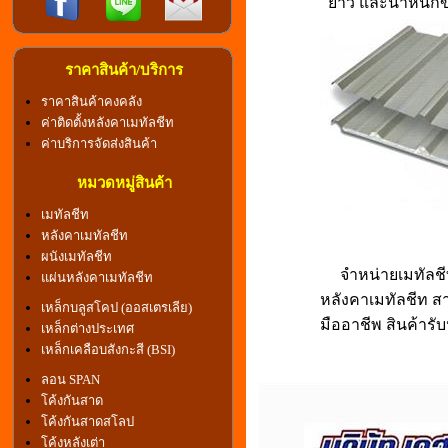
ยาว และน้ำหนักของ
ราคาสินค้า/บริการ
ราคาสินค้าคงคลัง
ค่าติดตั้งหลังคาเมทัลชีท
ค่าบริการจัดส่งสินค้า
หมวดหมู่สินค้า
เมทัลชีท
หลังคาเมทัลชีท
ผนังเมทัลชีท
จำหน่ายเมทัลชีทท
แผ่นหลังคาเมทัลชีท
หลังคาเมทัลชีท ส
เหล็กบลูสโคป (ออสเตรเลีย)
มืออาชีพ สินค้ารั
เหล็กต่างประเทศ
เหล็กเคลือบสังกะสี (BSI)
ลอน SPAN
โค้งกันสาด
โค้งกันสาดสโลป
โค้งหลังเต่า