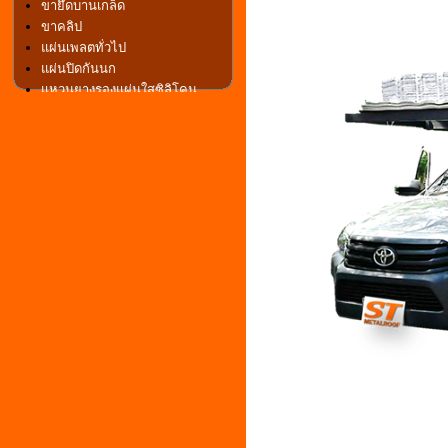
ขายึดบานเกล็ด
ขาคลิป
แผ่นเพลตทั่วไป
แผ่นปิดกันนก
แหวนยางรองแผ่นใสซิลิโคน
บล็อกความรู้เกี่ยวกับเมทัลชีท