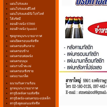
แผ่นโปร่งแสง
แผ่นโปร่งแสงดีไลท์
แผ่นโปร่งแสงมินิ/โปรไลท์
โค้งรัศมี
ลอนฝ้า/ผนัง ST860
ลอนฝ้า/ผนัง Spandel
ชุดลูกหมุนระบายอากาศ
แผ่นปิดครอบเมทัลชีท
แผ่นครอบสันกลาง
แผ่นครอบข้าง
แผ่นครอบต่อผนัง
แผ่นครอบมุม
แผ่นรางน้ำตะเฆ่
แผ่นครอบเชิงชาย
แผ่นบานเกล็ด
ฉนวนกันความร้อน
ลูกหมุนระบายอากาศ
สกรูยิงหลังคาเมทัลชีท
สกรูยิงผนัง-แผ่นครอบ-แปเหล็ก
สกรูยิงดูดแผ่นเมทัลชีท