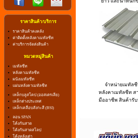
ยาว และน้ำหนักขอ
ราคาสินค้า/บริการ
ราคาสินค้าคงคลัง
ค่าติดตั้งหลังคาเมทัลชีท
ค่าบริการจัดส่งสินค้า
หมวดหมู่สินค้า
เมทัลชีท
หลังคาเมทัลชีท
ผนังเมทัลชีท
จำหน่ายเมทัลชีทท
แผ่นหลังคาเมทัลชีท
หลังคาเมทัลชีท ส
เหล็กบลูสโคป (ออสเตรเลีย)
มืออาชีพ สินค้ารั
เหล็กต่างประเทศ
เหล็กเคลือบสังกะสี (BSI)
ลอน SPAN
โค้งกันสาด
โค้งกันสาดสโลป
โค้งหลังเต่า