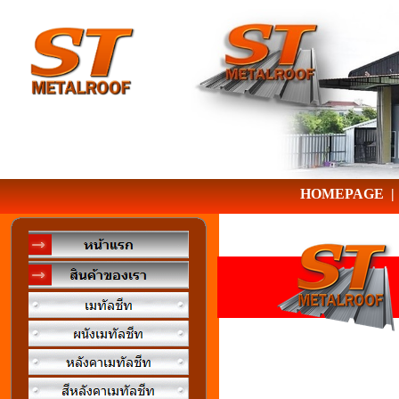
HOMEPAGE