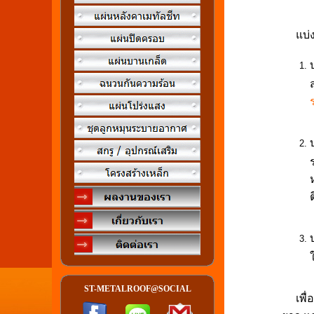
แบ่งออ
ST-METALROOF@SOCIAL
เพื่อ