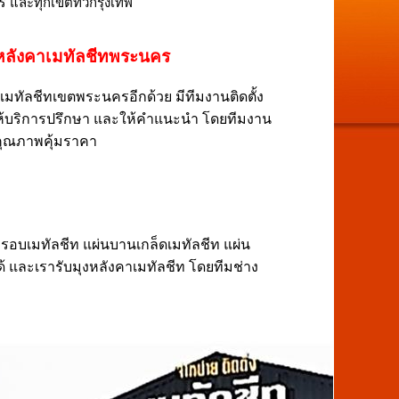
ร
และทุกเขตทั่วกรุงเทพ
้งหลังคาเมทัลชีทพระนคร
เมทัลชีทเขตพระนครอีกด้วย มีทีมงานติดตั้ง
ให้บริการปรึกษา และให้คำแนะนำ โดยทีมงาน
คุณภาพคุ้มราคา
รอบเมทัลชีท แผ่นบานเกล็ดเมทัลชีท แผ่น
และเรารับมุงหลังคาเมทัลชีท โดยทีมช่าง