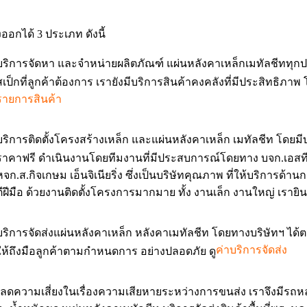
กได้ 3 ประเภท ดังนี้
บริการจัดหา และจำหน่ายผลิตภัณฑ์ แผ่นหลังคาเหล็กเมทัลชีททุ
สเป็กที่ลูกค้าต้องการ เรายังมีบริการสินค้าคงคลังที่มีประสิทธิภา
รายการสินค้า
บริการติดตั้งโครงสร้างเหล็ก และแผ่นหลังคาเหล็ก เมทัลชีท โด
ราคาฟรี ดำเนินงานโดยทีมงานที่มีประสบการณ์โดยทาง บจก.เอสที เ
หจก.ส.กิจเกษม เอ็นจิเนียริ่ง ซึ่งเป็นบริษัทคุณภาพ ที่ให้บริการด้
ตีฝีมือ ด้วยงานติดตั้งโครงการมากมาย ทั้ง งานเล็ก งานใหญ่ เรายิ
บริการจัดส่งแผ่นหลังคาเหล็ก หลังคาเมทัลชีท โดยทางบริษัทฯ ได
ค่าบริการจัดส่ง
ให้ถึงมือลูกค้าตามกำหนดการ อย่างปลอดภัย ดู
ลดความเสี่ยงในเรื่องความเสียหายระหว่างการขนส่ง เราจึงมีร