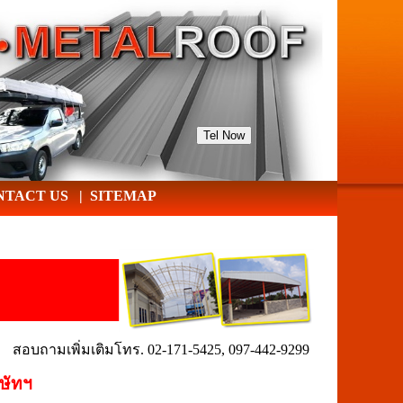
Tel Now
NTACT US
|
SITEMAP
สอบถามเพิ่มเติมโทร. 02-171-5425, 097-442-9299
ษัทฯ