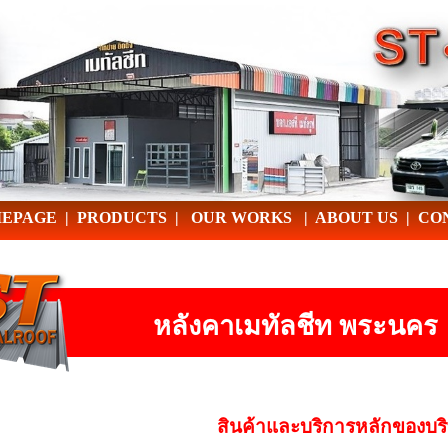
EPAGE
|
PRODUCTS
|
OUR WORKS
|
ABOUT US
|
CO
หลังคาเมทัลชีท พระนคร
สินค้าและบริการหลักของบริ