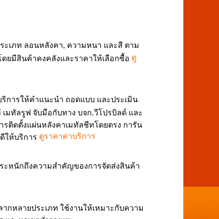
กประเภท ลอนหลังคา, ความหนา และสี ตาม
ดู
พ โดยมีสินค้าคงคลังและราคาให้เลือกซื้อ
ยมีบริการให้คำแนะนำ ถอดแบบ และประเมิน
มทัลรูฟ จับมือกับทาง บจก.วีโปรบิลด์ และ
านการติดตั้งแผ่นหลังคาเมทัลชีทโดยตรง การัน
ดูราคาค่าบริการ
นดีให้บริการ
้ตระหนักถึงความสำคัญของการจัดส่งสินค้า
ถหลากหลายประเภท ใช้งานให้เหมาะกับความ