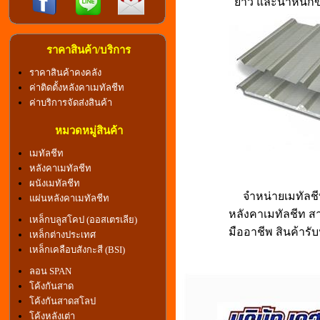
ยาว และน้ำหนักขอ
ราคาสินค้า/บริการ
ราคาสินค้าคงคลัง
ค่าติดตั้งหลังคาเมทัลชีท
ค่าบริการจัดส่งสินค้า
หมวดหมู่สินค้า
เมทัลชีท
หลังคาเมทัลชีท
ผนังเมทัลชีท
จำหน่ายเมทัลชีทท
แผ่นหลังคาเมทัลชีท
หลังคาเมทัลชีท ส
เหล็กบลูสโคป (ออสเตรเลีย)
มืออาชีพ สินค้ารั
เหล็กต่างประเทศ
เหล็กเคลือบสังกะสี (BSI)
ลอน SPAN
โค้งกันสาด
โค้งกันสาดสโลป
โค้งหลังเต่า