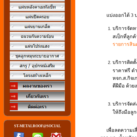
แบ่งออกได้ 3 ปร
บริการจัดห
สเป็กที่ลูก
รายการสินค
บริการติดต
ราคาฟรี ดำ
หจก.ส.กิจเก
ตีฝีมือ ด้ว
บริการจัดส
ให้ถึงมือล
ST-METALROOF@SOCIAL
เพื่อลดความเสี