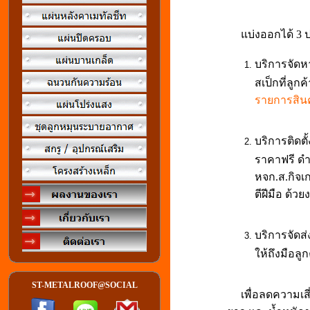
แบ่งออกได้ 3 ปร
บริการจัดห
สเป็กที่ลูก
รายการสินค
บริการติดต
ราคาฟรี ดำ
หจก.ส.กิจเก
ตีฝีมือ ด้ว
บริการจัดส
ให้ถึงมือล
ST-METALROOF@SOCIAL
เพื่อลดความเสี