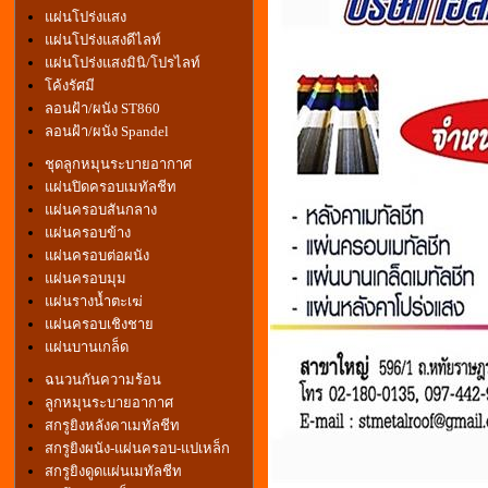
แผ่นโปร่งแสง
แผ่นโปร่งแสงดีไลท์
แผ่นโปร่งแสงมินิ/โปรไลท์
โค้งรัศมี
ลอนฝ้า/ผนัง ST860
ลอนฝ้า/ผนัง Spandel
ชุดลูกหมุนระบายอากาศ
แผ่นปิดครอบเมทัลชีท
แผ่นครอบสันกลาง
แผ่นครอบข้าง
แผ่นครอบต่อผนัง
แผ่นครอบมุม
แผ่นรางน้ำตะเฆ่
แผ่นครอบเชิงชาย
แผ่นบานเกล็ด
ฉนวนกันความร้อน
ลูกหมุนระบายอากาศ
สกรูยิงหลังคาเมทัลชีท
สกรูยิงผนัง-แผ่นครอบ-แปเหล็ก
สกรูยิงดูดแผ่นเมทัลชีท