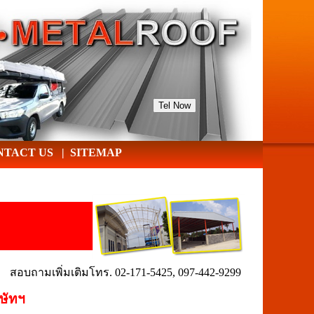
Tel Now
NTACT US
|
SITEMAP
สอบถามเพิ่มเติมโทร. 02-171-5425, 097-442-9299
ษัทฯ