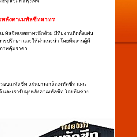
ะทุกเขตทั่วกรุงเทพ
ั้งหลังคาเมทัลชีทสาทร
มทัลชีทเขตสาทรอีกด้วย มีทีมงานติดตั้งแผ่น
ิการปรึกษา และให้คำแนะนำ โดยทีมงานผู้มี
ภาพคุ้มราคา
รอบเมทัลชีท แผ่นบานเกล็ดเมทัลชีท แผ่น
และเรารับมุงหลังคาเมทัลชีท โดยทีมช่าง