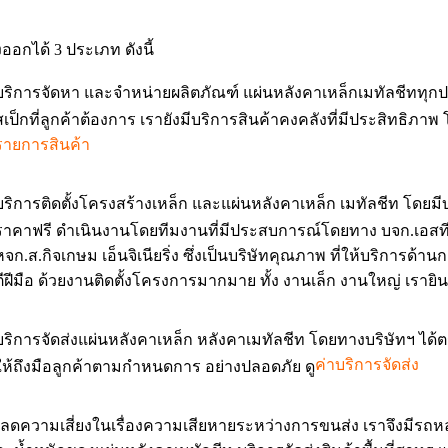
กได้ 3 ประเภท ดังนี้
บริการจัดหา และจำหน่ายผลิตภัณฑ์ แผ่นหลังคาเหล็กเมทัลชีททุ
สเป็กที่ลูกค้าต้องการ เรายังมีบริการสินค้าคงคลังที่มีประสิทธิภา
รายการสินค้า
บริการติดตั้งโครงสร้างเหล็ก และแผ่นหลังคาเหล็ก เมทัลชีท โด
ราคาฟรี ดำเนินงานโดยทีมงานที่มีประสบการณ์โดยทาง บจก.เอสที เ
หจก.ส.กิจเกษม เอ็นจิเนียริ่ง ซึ่งเป็นบริษัทคุณภาพ ที่ให้บริการด้
ตีฝีมือ ด้วยงานติดตั้งโครงการมากมาย ทั้ง งานเล็ก งานใหญ่ เรายิ
บริการจัดส่งแผ่นหลังคาเหล็ก หลังคาเมทัลชีท โดยทางบริษัทฯ ได
ค่าบริการจัดส่ง
ให้ถึงมือลูกค้าตามกำหนดการ อย่างปลอดภัย ดู
ลดความเสี่ยงในเรื่องความเสียหายระหว่างการขนส่ง เราจึงมีร