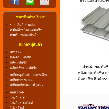
ยาว และน้ำหนักข
ราคาสินค้า/บริการ
ราคาสินค้าคงคลัง
ค่าติดตั้งหลังคาเมทัลชีท
ค่าบริการจัดส่งสินค้า
หมวดหมู่สินค้า
เมทัลชีท
หลังคาเมทัลชีท
ผนังเมทัลชีท
จำหน่ายเมทัลชีทท
แผ่นหลังคาเมทัลชีท
หลังคาเมทัลชีท ส
เหล็กบลูสโคป (ออสเตรเลีย)
มืออาชีพ สินค้ารั
เหล็กต่างประเทศ
เหล็กเคลือบสังกะสี (BSI)
ลอน SPAN
โค้งกันสาด
โค้งกันสาดสโลป
โค้งหลังเต่า