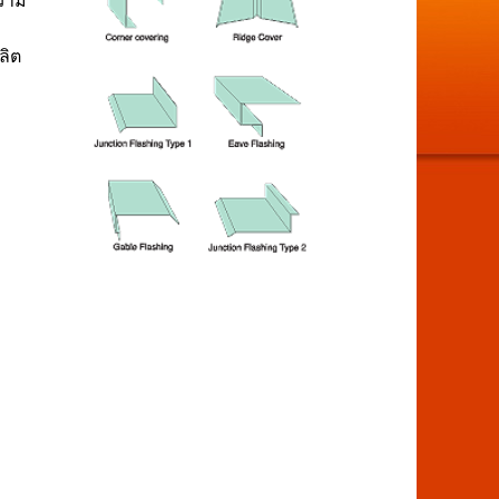
ความ
ลิต