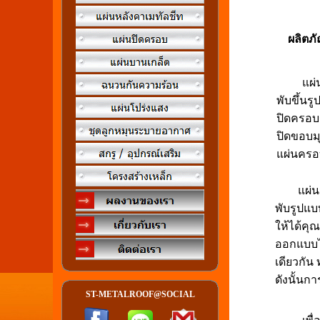
ผลิตภัณ
แผ่นปิด
พับขึ้นร
ปิดครอบ
ปิดขอบมุ
แผ่นครอ
แผ่นครอบ
พับรูปแบ
ให้ได้คุ
ออกแบบได
เดียวกัน
ดังนั้นก
ST-METALROOF@SOCIAL