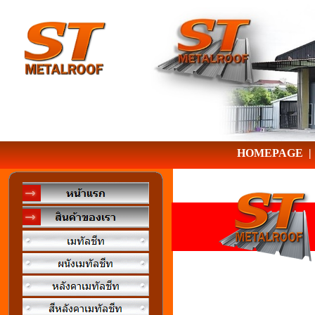
HOMEPAGE