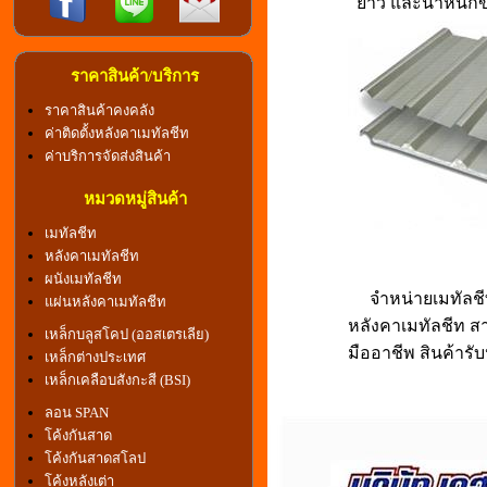
ยาว และน้ำหนักขอ
ราคาสินค้า/บริการ
ราคาสินค้าคงคลัง
ค่าติดตั้งหลังคาเมทัลชีท
ค่าบริการจัดส่งสินค้า
หมวดหมู่สินค้า
เมทัลชีท
หลังคาเมทัลชีท
ผนังเมทัลชีท
จำหน่ายเมทัลชีทท
แผ่นหลังคาเมทัลชีท
หลังคาเมทัลชีท ส
เหล็กบลูสโคป (ออสเตรเลีย)
มืออาชีพ สินค้ารั
เหล็กต่างประเทศ
เหล็กเคลือบสังกะสี (BSI)
ลอน SPAN
โค้งกันสาด
โค้งกันสาดสโลป
โค้งหลังเต่า