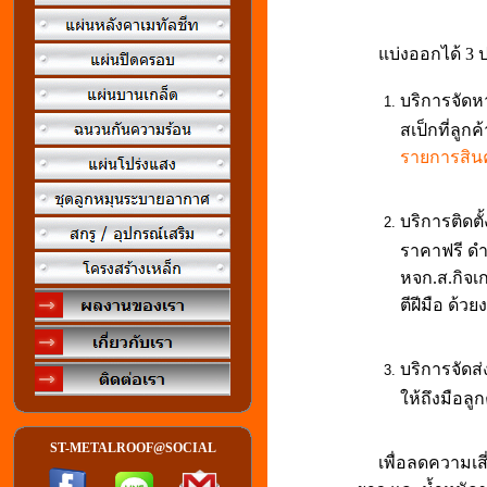
แบ่งออกได้ 3 ปร
บริการจัดห
สเป็กที่ลูก
รายการสินค
บริการติดต
ราคาฟรี ดำ
หจก.ส.กิจเก
ตีฝีมือ ด้ว
บริการจัดส
ให้ถึงมือล
ST-METALROOF@SOCIAL
เพื่อลดความเสี