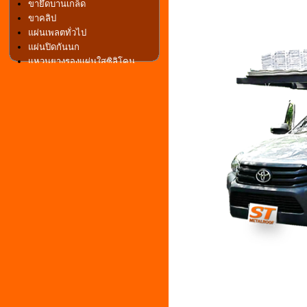
ขายึดบานเกล็ด
ขาคลิป
แผ่นเพลตทั่วไป
แผ่นปิดกันนก
แหวนยางรองแผ่นใสซิลิโคน
บล็อกความรู้เกี่ยวกับเมทัลชีท