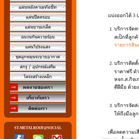
แบ่งออกได้ 3 ปร
บริการจัดห
สเป็กที่ลูก
รายการสินค
บริการติดต
ราคาฟรี ดำ
หจก.ส.กิจเก
ตีฝีมือ ด้ว
บริการจัดส
ให้ถึงมือล
ST-METALROOF@SOCIAL
เพื่อลดความเสี