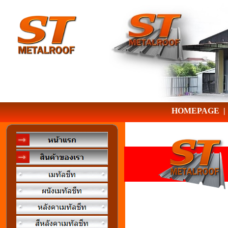
HOMEPAGE